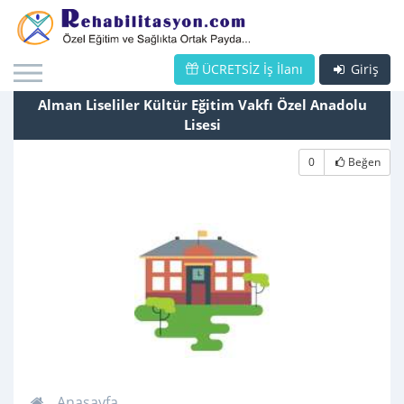
ÜCRETSİZ İş İlanı
Giriş
Alman Liseliler Kültür Eğitim Vakfı Özel Anadolu
Lisesi
0
Beğen
Anasayfa