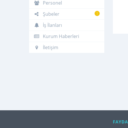
Personel
Şubeler
1
İş İlanları
Kurum Haberleri
İletişim
FAYDA