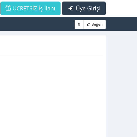
ÜCRETSİZ İş İlanı
Üye Girişi
0
Beğen