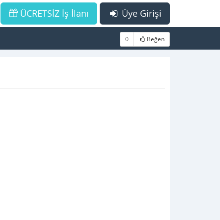
ÜCRETSİZ İş İlanı
Üye Girişi
0
Beğen