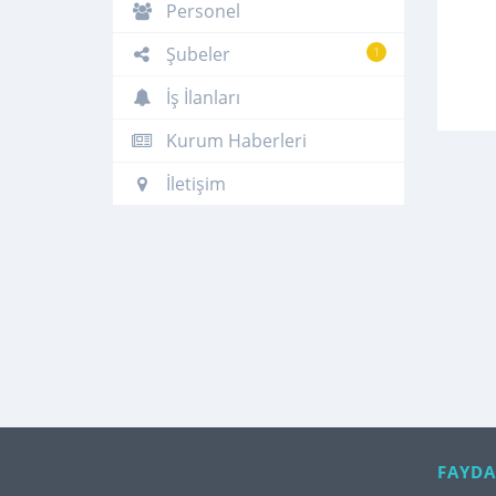
Personel
Şubeler
1
İş İlanları
Kurum Haberleri
İletişim
FAYDA