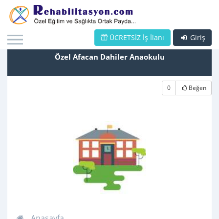
ÜCRETSİZ İş İlanı
Giriş
Özel Afacan Dahiler Anaokulu
0
Beğen
Anasayfa