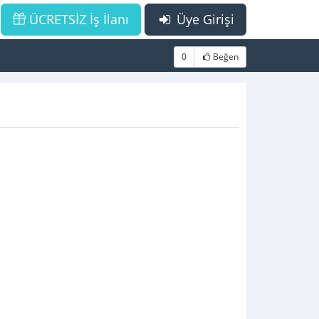
ÜCRETSİZ İş İlanı
Üye Girişi
0
Beğen