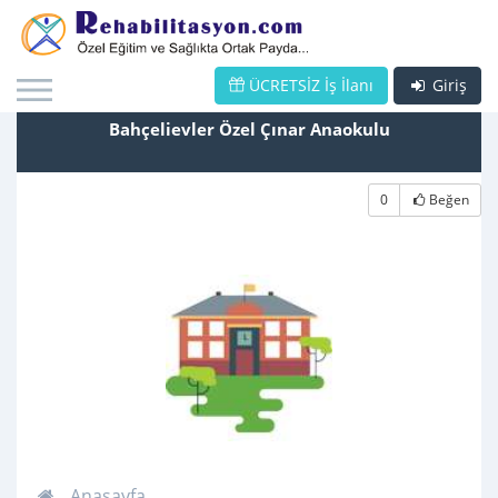
ÜCRETSİZ İş İlanı
Giriş
Bahçelievler Özel Çınar Anaokulu
0
Beğen
Anasayfa