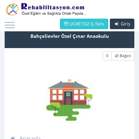
ÜCRETSİZ İş İlanı
Giriş
Bahçelievler Özel Çınar Anaokulu
0
Beğen
Anasayfa