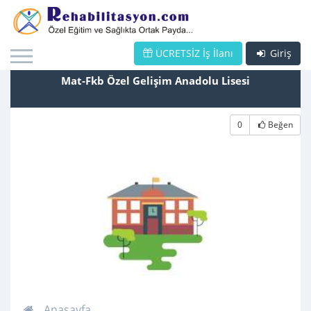
ÜCRETSİZ İş İlanı
Giriş
Mat-Fkb Özel Gelişim Anadolu Lisesi
0
Beğen
Anasayfa