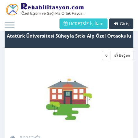
ÜCRETSİZ İş İlanı
Giriş
Atatürk Üniversitesi Süheyla Sıtkı Alp Özel Ortaokulu
0
Beğen
Anasayfa