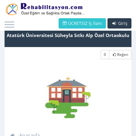
ÜCRETSİZ İş İlanı
Giriş
Atatürk Üniversitesi Süheyla Sıtkı Alp Özel Ortaokulu
0
Beğen
Anasayfa