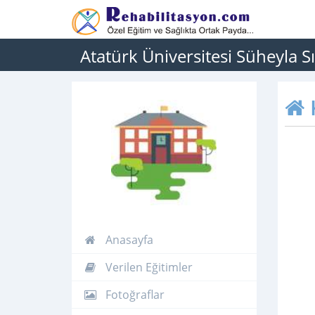
Atatürk Üniversitesi Süheyla S
Anasayfa
Verilen Eğitimler
Fotoğraflar