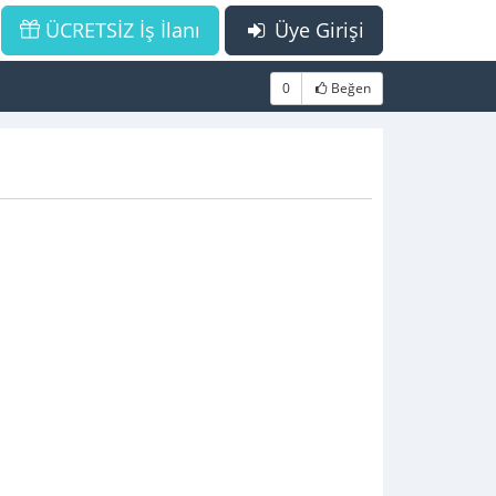
ÜCRETSİZ İş İlanı
Üye Girişi
0
Beğen