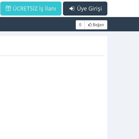
ÜCRETSİZ İş İlanı
Üye Girişi
0
Beğen