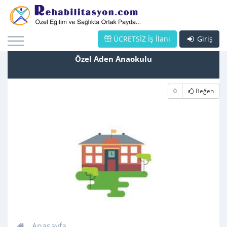
ÜCRETSİZ İş İlanı
Giriş
Özel Aden Anaokulu
0
Beğen
Anasayfa