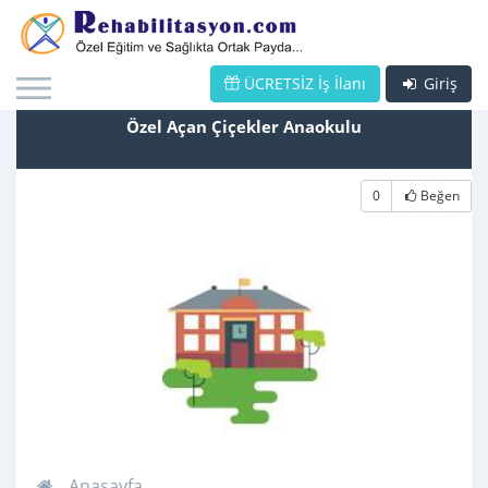
ÜCRETSİZ İş İlanı
Giriş
Özel Açan Çiçekler Anaokulu
0
Beğen
Anasayfa