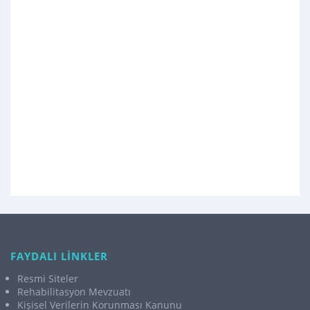
FAYDALI LİNKLER
Resmi Siteler
Rehabilitasyon Mevzuatı
Kişisel Verilerin Korunması Kanunu