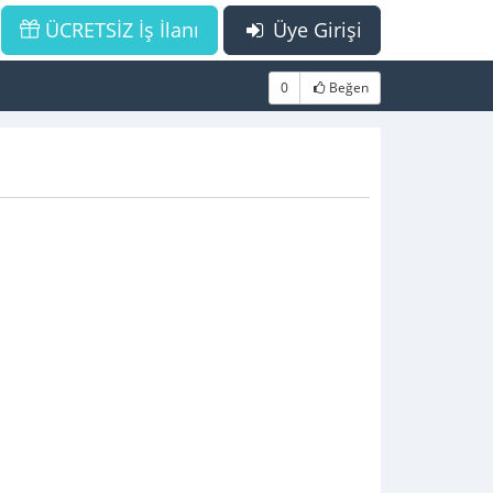
ÜCRETSİZ İş İlanı
Üye Girişi
0
Beğen