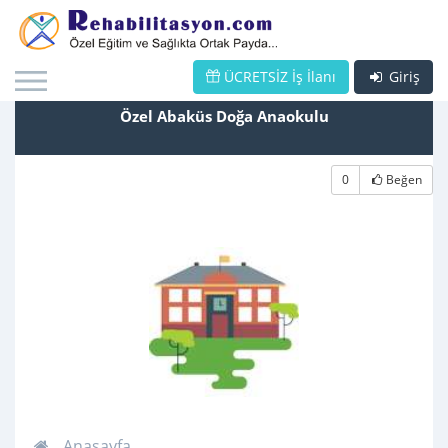
ÜCRETSİZ İş İlanı
Giriş
Özel Abaküs Doğa Anaokulu
0
Beğen
Anasayfa