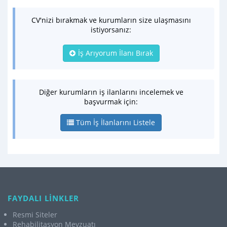
CV'nizi bırakmak ve kurumların size ulaşmasını
istiyorsanız:
İş Arıyorum İlanı Bırak
Diğer kurumların iş ilanlarını incelemek ve
başvurmak için:
Tüm İş İlanlarını Listele
FAYDALI LİNKLER
Resmi Siteler
Rehabilitasyon Mevzuatı