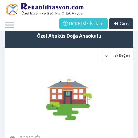
ÜCRETSİZ İş İlanı
Giriş
Özel Abaküs Doğa Anaokulu
0
Beğen
Anasayfa