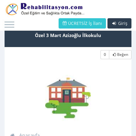
ÜCRETSİZ İş İlanı
Giriş
Özel 3 Mart Azizoğlu İlkokulu
0
Beğen
Anasayfa