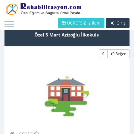
ÜCRETSİZ İş İlanı
Giriş
Özel 3 Mart Azizoğlu İlkokulu
0
Beğen
Anasayfa