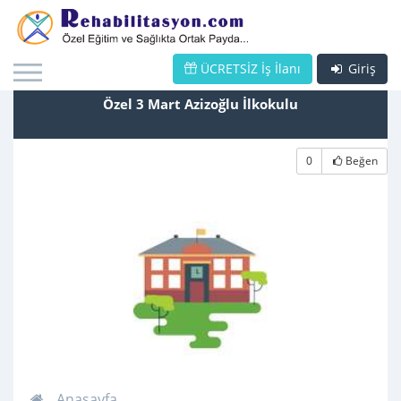
ÜCRETSİZ İş İlanı
Giriş
Özel 3 Mart Azizoğlu İlkokulu
0
Beğen
Anasayfa