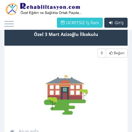
ÜCRETSİZ İş İlanı
Giriş
Özel 3 Mart Azizoğlu İlkokulu
0
Beğen
Anasayfa