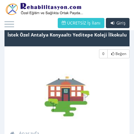
ÜCRETSİZ İş İlanı
Giriş
İstek Özel Antalya Konyaaltı Yeditepe Koleji İlkokulu
0
Beğen
Anasayfa