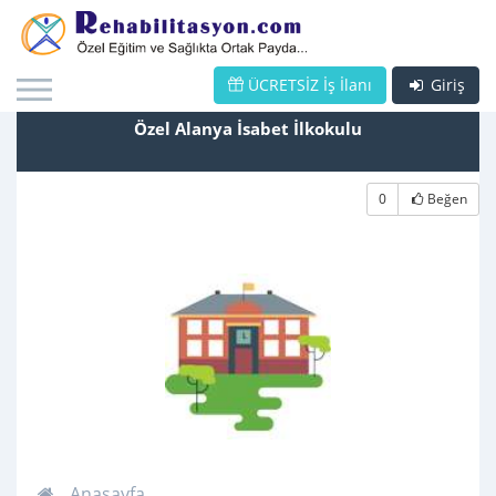
ÜCRETSİZ İş İlanı
Giriş
Özel Alanya İsabet İlkokulu
0
Beğen
Anasayfa