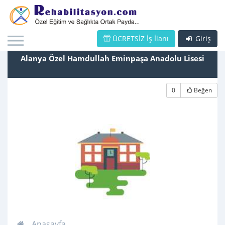
ÜCRETSİZ İş İlanı
Giriş
Alanya Özel Hamdullah Eminpaşa Anadolu Lisesi
0
Beğen
Anasayfa