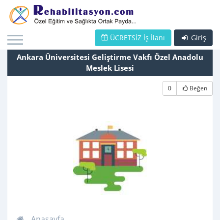
ÜCRETSİZ İş İlanı
Giriş
Ankara Üniversitesi Geliştirme Vakfı Özel Anadolu
Meslek Lisesi
0
Beğen
Anasayfa