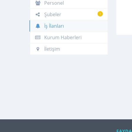
Personel
Şubeler
1
İş İlanları
Kurum Haberleri
İletişim
FAYDA