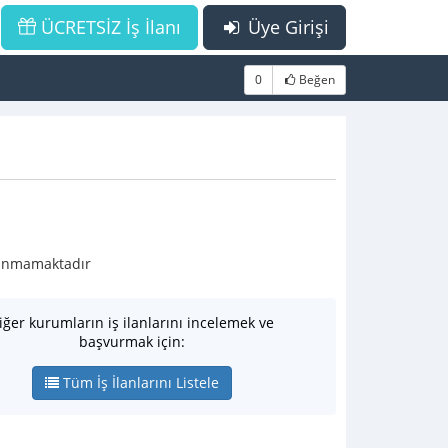
ÜCRETSİZ İş İlanı
Üye Girişi
0
Beğen
ulunmamaktadır
iğer kurumların iş ilanlarını incelemek ve
başvurmak için:
Tüm İş İlanlarını Listele