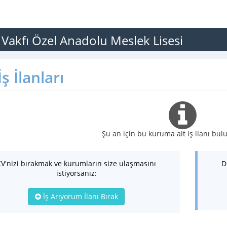
 Vakfı Özel Anadolu Meslek Lisesi
ş İlanları
Şu an için bu kuruma ait iş ilanı b
CV'nizi bırakmak ve kurumların size ulaşmasını
D
istiyorsanız:
İş Arıyorum İlanı Bırak