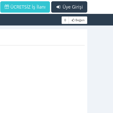
ÜCRETSİZ İş İlanı
Üye Girişi
0
Beğen