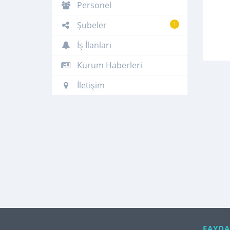
Personel
Şubeler
1
İş İlanları
Kurum Haberleri
İletişim
FAYDA