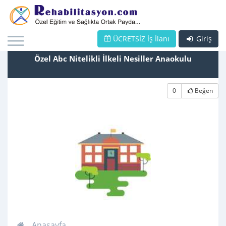
ÜCRETSİZ İş İlanı
Giriş
Özel Abc Nitelikli İlkeli Nesiller Anaokulu
0
Beğen
Anasayfa