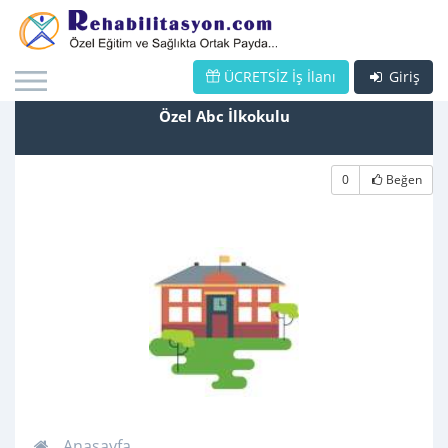
ÜCRETSİZ İş İlanı
Giriş
Özel Abc İlkokulu
0
Beğen
Anasayfa