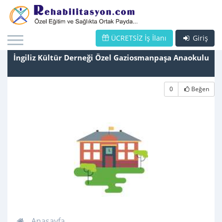
ÜCRETSİZ İş İlanı
Giriş
İngiliz Kültür Derneği Özel Gaziosmanpaşa Anaokulu
0
Beğen
Anasayfa