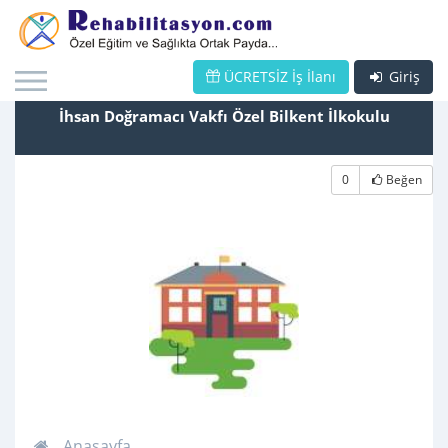
ÜCRETSİZ İş İlanı
Giriş
İhsan Doğramacı Vakfı Özel Bilkent İlkokulu
0
Beğen
Anasayfa