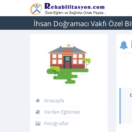
İhsan Doğramacı Vakfı Özel Bi
İ
Anasayfa
Verilen Eğitimler
Fotoğraflar