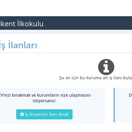
lkent İlkokulu
ş İlanları
Şu an için bu kuruma ait iş ilanı b
CV'nizi bırakmak ve kurumların size ulaşmasını
D
istiyorsanız:
İş Arıyorum İlanı Bırak