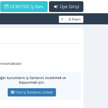
ÜCRETSİZ İş İlanı
Üye Girişi
0
Beğen
ulunmamaktadır
iğer kurumların iş ilanlarını incelemek ve
başvurmak için:
Tüm İş İlanlarını Listele