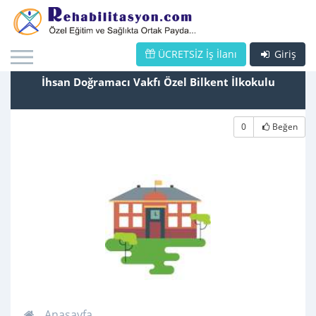
ÜCRETSİZ İş İlanı
Giriş
İhsan Doğramacı Vakfı Özel Bilkent İlkokulu
0
Beğen
Anasayfa