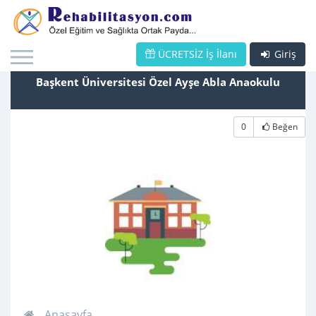
ÜCRETSİZ İş İlanı
Giriş
Başkent Üniversitesi Özel Ayşe Abla Anaokulu
0
Beğen
Anasayfa