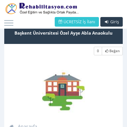
ÜCRETSİZ İş İlanı
Giriş
Başkent Üniversitesi Özel Ayşe Abla Anaokulu
0
Beğen
Anasayfa