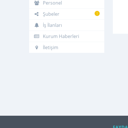
Personel
Şubeler
1
İş İlanları
Kurum Haberleri
İletişim
FAYDA