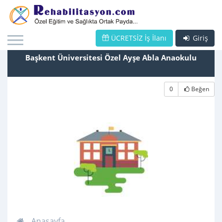
ÜCRETSİZ İş İlanı
Giriş
Başkent Üniversitesi Özel Ayşe Abla Anaokulu
0
Beğen
Anasayfa