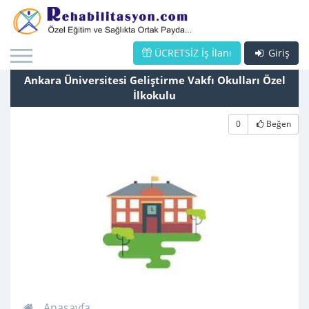
ÜCRETSİZ İş İlanı
Giriş
Ankara Üniversitesi Geliştirme Vakfı Okulları Özel
İlkokulu
0
Beğen
Anasayfa