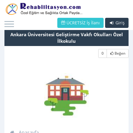
ÜCRETSİZ İş İlanı
Giriş
Ankara Üniversitesi Geliştirme Vakfı Okulları Özel
İlkokulu
0
Beğen
Anasayfa