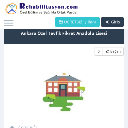
ÜCRETSİZ İş İlanı
Giriş
Ankara Özel Tevfik Fikret Anadolu Lisesi
0
Beğen
Anasayfa