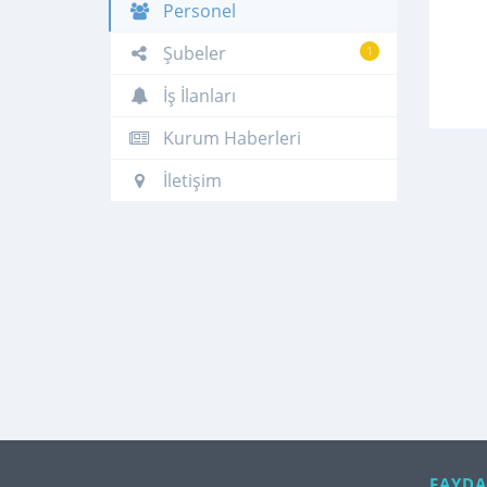
Personel
Şubeler
1
İş İlanları
Kurum Haberleri
İletişim
FAYDA