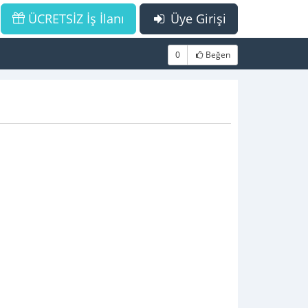
ÜCRETSİZ İş İlanı
Üye Girişi
0
Beğen