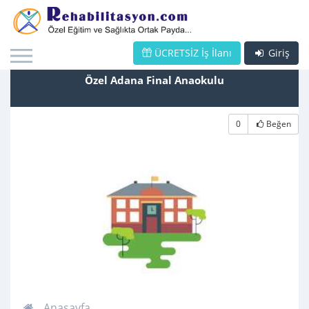
ÜCRETSİZ İş İlanı
Giriş
Özel Adana Final Anaokulu
0
Beğen
Anasayfa