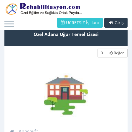
ÜCRETSİZ İş İlanı
Giriş
Özel Adana Uğur Temel Lisesi
0
Beğen
Anasayfa