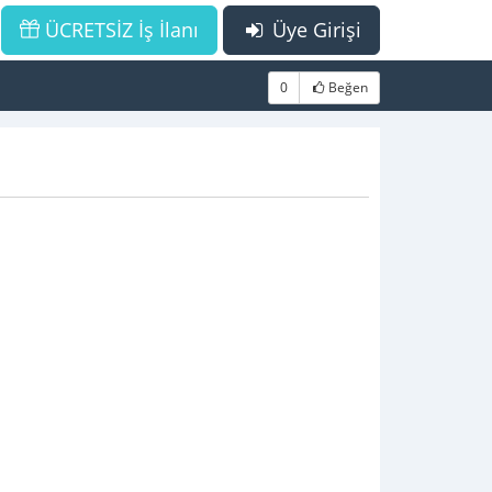
ÜCRETSİZ İş İlanı
Üye Girişi
0
Beğen