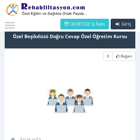
ÜCRETSİZ İş İlanı
Giriş
Özel Beşikdüzü Doğru Cevap Özel Öğretim Kursu
0
Beğen
Anasayfa