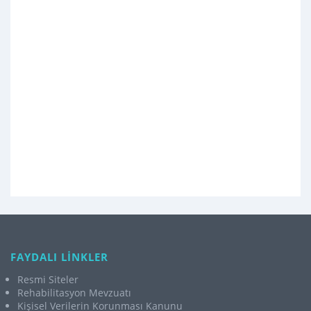
FAYDALI LİNKLER
Resmi Siteler
Rehabilitasyon Mevzuatı
Kişisel Verilerin Korunması Kanunu