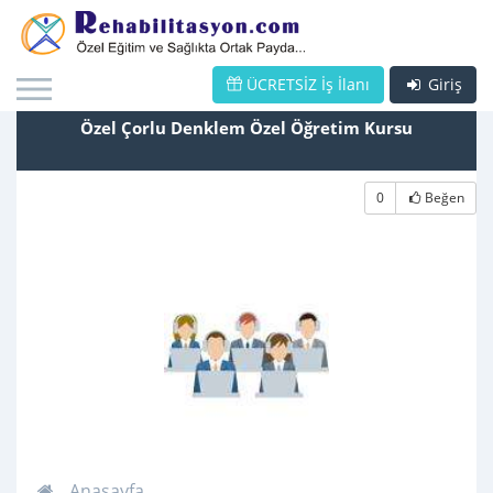
ÜCRETSİZ İş İlanı
Giriş
Özel Çorlu Denklem Özel Öğretim Kursu
0
Beğen
Anasayfa