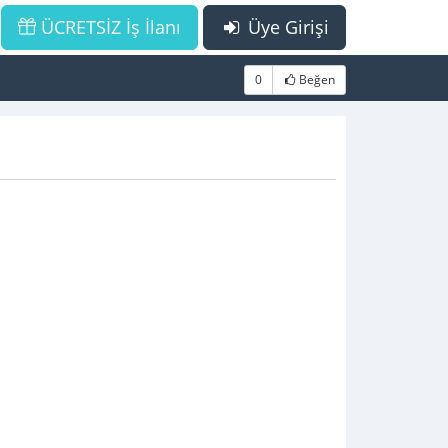
ÜCRETSİZ İş İlanı
Üye Girişi
0
Beğen