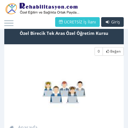
ÜCRETSİZ İş İlanı
Giriş
Özel Birecik Tek Aras Özel Öğretim Kursu
0
Beğen
Anasayfa