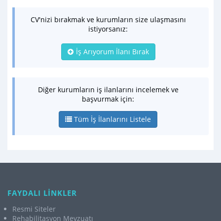
CV'nizi bırakmak ve kurumların size ulaşmasını
istiyorsanız:
İş Arıyorum İlanı Bırak
Diğer kurumların iş ilanlarını incelemek ve
başvurmak için:
Tüm İş İlanlarını Listele
FAYDALI LİNKLER
Resmi Siteler
Rehabilitasyon Mevzuatı