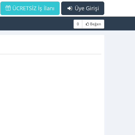
ÜCRETSİZ İş İlanı
Üye Girişi
0
Beğen